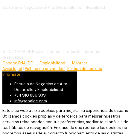
Escuela de Negocios de Alto Desarrollo y Empleabilidad
(+34)
910 886 939
info@enalde.com
© 2023 ENALDE Business School | Todos los derechos
reservados
Conoce ENALDE
Empleabilidad
Masters
Aviso legal
|
Política de privacidad
|
Política de cookies
Infórmate
Escuela de Negocios de Alto
Desarrollo y Empleabilidad
+34 910 886 939
info@enalde.com
Este sitio web utiliza cookies para mejorar tu experiencia de usuario.
Utilizamos cookies propias y de terceros para mejorar nuestros
servicios relacionados con tus preferencias, mediante el análisis de
tus hábitos de navegación. En caso de que rechace las cookies, no
podremos asegurarle el correcto funcionamiento de las distintas