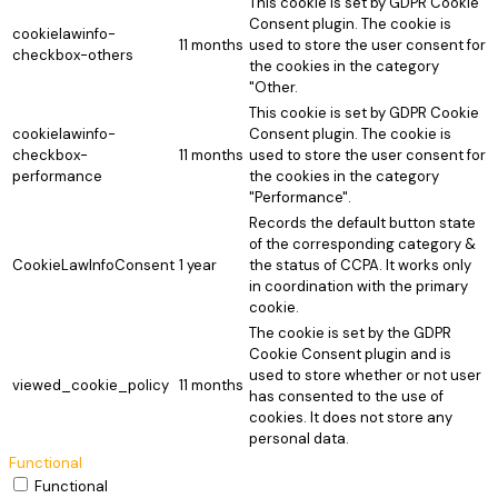
This cookie is set by GDPR Cookie
Consent plugin. The cookie is
cookielawinfo-
11 months
used to store the user consent for
checkbox-others
the cookies in the category
"Other.
This cookie is set by GDPR Cookie
cookielawinfo-
Consent plugin. The cookie is
checkbox-
11 months
used to store the user consent for
performance
the cookies in the category
"Performance".
Records the default button state
of the corresponding category &
CookieLawInfoConsent
1 year
the status of CCPA. It works only
in coordination with the primary
cookie.
The cookie is set by the GDPR
Cookie Consent plugin and is
used to store whether or not user
viewed_cookie_policy
11 months
has consented to the use of
cookies. It does not store any
personal data.
Functional
Functional