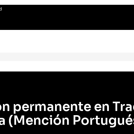
d
ón permanente en Tr
da (Mención Portugué