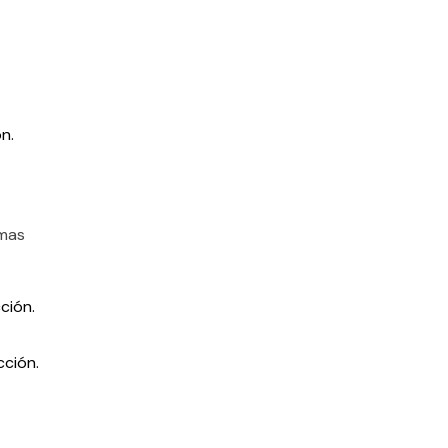
n.
emas
ción.
cción.