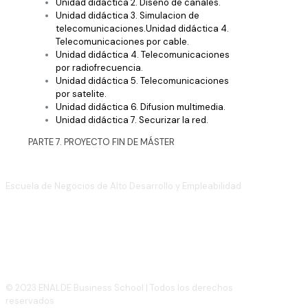
Unidad didáctica 2. Diseño de canales.
Unidad didáctica 3. Simulacion de
telecomunicaciones.Unidad didáctica 4.
Telecomunicaciones por cable.
Unidad didáctica 4. Telecomunicaciones
por radiofrecuencia.
Unidad didáctica 5. Telecomunicaciones
por satelite.
Unidad didáctica 6. Difusion multimedia.
Unidad didáctica 7. Securizar la red.
PARTE 7. PROYECTO FIN DE MÁSTER
Escuela de Negocios de Alto Desarrollo y Empleabilidad
(+34)
910 886 939
info@enalde.com
© 2023 ENALDE Business School | Todos los derechos
reservados