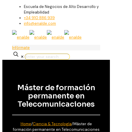
Escuela de Negocios de Alto Desarrollo y
Empleabilidad
+34 910 886 939
info@enalde.com
Infórmate
✕
Máster de formación
permanente en
Telecomunicaciones
Home
/
Ciencia & Tecnología
/
Máster de
formación permanente en Telecomunicaciones