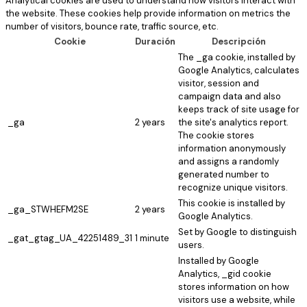
Analytical cookies are used to understand how visitors interact with
the website. These cookies help provide information on metrics the
number of visitors, bounce rate, traffic source, etc.
Cookie
Duración
Descripción
The _ga cookie, installed by
Google Analytics, calculates
visitor, session and
campaign data and also
keeps track of site usage for
_ga
2 years
the site's analytics report.
The cookie stores
information anonymously
and assigns a randomly
generated number to
recognize unique visitors.
This cookie is installed by
_ga_STWHEFM2SE
2 years
Google Analytics.
Set by Google to distinguish
_gat_gtag_UA_42251489_31
1 minute
users.
Installed by Google
Analytics, _gid cookie
stores information on how
visitors use a website, while