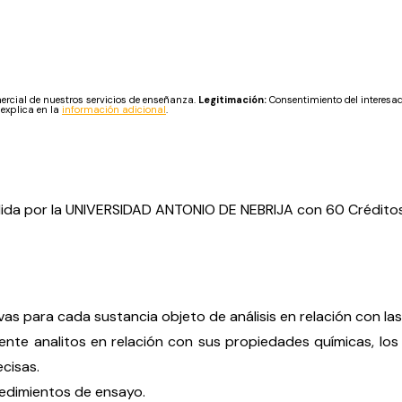
cial de nuestros servicios de enseñanza.
Legitimación:
Consentimiento del interesa
 explica en la
información adicional
.
edida por la UNIVERSIDAD ANTONIO DE NEBRIJA con 60 Créditos
vas para cada sustancia objeto de análisis en relación con la
nte analitos en relación con sus propiedades químicas, los lí
cisas.
cedimientos de ensayo.