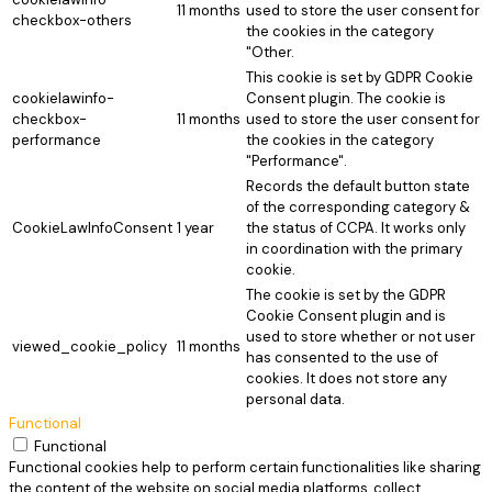
11 months
used to store the user consent for
checkbox-others
the cookies in the category
"Other.
This cookie is set by GDPR Cookie
cookielawinfo-
Consent plugin. The cookie is
checkbox-
11 months
used to store the user consent for
performance
the cookies in the category
"Performance".
Records the default button state
of the corresponding category &
CookieLawInfoConsent
1 year
the status of CCPA. It works only
in coordination with the primary
cookie.
The cookie is set by the GDPR
Cookie Consent plugin and is
used to store whether or not user
viewed_cookie_policy
11 months
has consented to the use of
cookies. It does not store any
personal data.
Functional
Functional
Functional cookies help to perform certain functionalities like sharing
the content of the website on social media platforms, collect