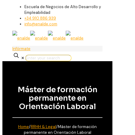
Escuela de Negocios de Alto Desarrollo y
Empleabilidad
+34 910 886 939
info@enalde.com
Infórmate
✕
Máster de formación
permanente en
Orientación Laboral
Home
/
RRHH & Legal
/
Máster de formación
permanente en Orientación Laboral