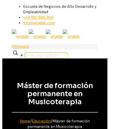
Escuela de Negocios de Alto Desarrollo y
Empleabilidad
+34 910 886 939
info@enalde.com
Infórmate
✕
Máster de formación
permanente en
Musicoterapia
Home
/
Educación
/
Máster de formación
permanente en Musicoterapia