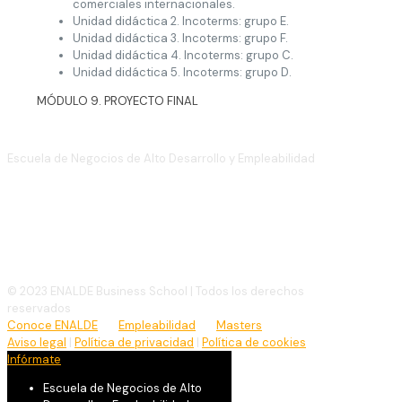
comerciales internacionales.
Unidad didáctica 2. Incoterms: grupo E.
Unidad didáctica 3. Incoterms: grupo F.
Unidad didáctica 4. Incoterms: grupo C.
Unidad didáctica 5. Incoterms: grupo D.
MÓDULO 9. PROYECTO FINAL
Escuela de Negocios de Alto Desarrollo y Empleabilidad
(+34)
910 886 939
info@enalde.com
© 2023 ENALDE Business School | Todos los derechos
reservados
Conoce ENALDE
Empleabilidad
Masters
Aviso legal
|
Política de privacidad
|
Política de cookies
Infórmate
Escuela de Negocios de Alto