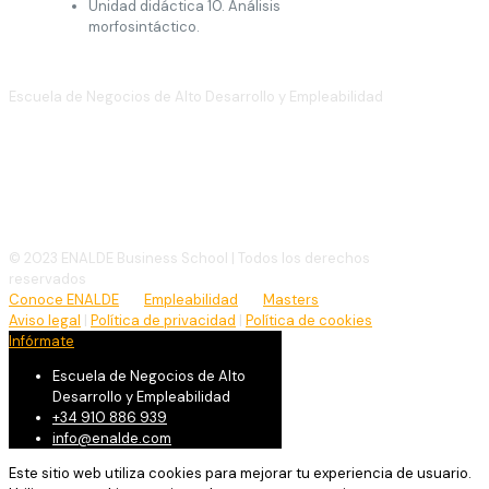
Unidad didáctica 10. Análisis
morfosintáctico.
Escuela de Negocios de Alto Desarrollo y Empleabilidad
(+34)
910 886 939
info@enalde.com
© 2023 ENALDE Business School | Todos los derechos
reservados
Conoce ENALDE
Empleabilidad
Masters
Aviso legal
|
Política de privacidad
|
Política de cookies
Infórmate
Escuela de Negocios de Alto
Desarrollo y Empleabilidad
+34 910 886 939
info@enalde.com
Este sitio web utiliza cookies para mejorar tu experiencia de usuario.