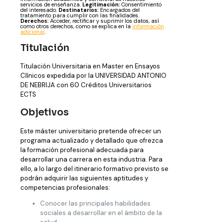
servicios de enseñanza.
Legitimación:
Consentimiento
del interesado.
Destinatarios:
Encargados del
tratamiento para cumplir con las finalidades.
Derechos:
Acceder, rectificar y suprimir los datos, así
como otros derechos, como se explica en la
información
adicional
.
Titulación
Titulación Universitaria en Master en Ensayos
Clínicos expedida por la UNIVERSIDAD ANTONIO
DE NEBRIJA con 60 Créditos Universitarios
ECTS
Objetivos
Este máster universitario pretende ofrecer un
programa actualizado y detallado que ofrezca
la formación profesional adecuada para
desarrollar una carrera en esta industria. Para
ello, a lo largo del itinerario formativo previsto se
podrán adquirir las siguientes aptitudes y
competencias profesionales:
Conocer las principales habilidades
sociales a desarrollar en el ámbito de la