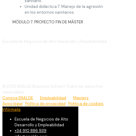
sanitario.
Unidad didáctica 7. Manejo de la agresión
en los entornos sanitarios.
MÓDULO 7. PROYECTO FIN DE MÁSTER
Escuela de Negocios de Alto Desarrollo y Empleabilidad
(+34)
910 886 939
info@enalde.com
© 2023 ENALDE Business School | Todos los derechos
reservados
Conoce ENALDE
Empleabilidad
Masters
Aviso legal
|
Política de privacidad
|
Política de cookies
Infórmate
Escuela de Negocios de Alto
Desarrollo y Empleabilidad
+34 910 886 939