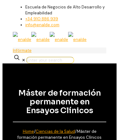
Escuela de Negocios de Alto Desarrollo y
Empleabilidad
+34 910 886 939
info@enalde.com
Infórmate
✕
Máster de formación
permanente en
Ensayos Clínicos
Home
/
Ciencias de la Salud
/
Máster de
formación permanente en Ensayos Clínicos