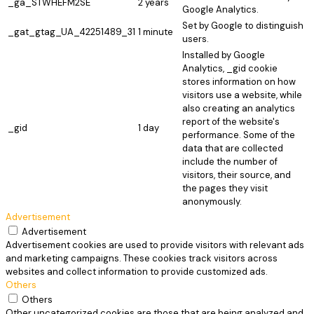
_ga_STWHEFM2SE
2 years
Google Analytics.
Set by Google to distinguish
_gat_gtag_UA_42251489_31
1 minute
users.
Installed by Google
Analytics, _gid cookie
stores information on how
visitors use a website, while
also creating an analytics
report of the website's
_gid
1 day
performance. Some of the
data that are collected
include the number of
visitors, their source, and
the pages they visit
anonymously.
Advertisement
Advertisement
Advertisement cookies are used to provide visitors with relevant ads
and marketing campaigns. These cookies track visitors across
websites and collect information to provide customized ads.
Others
Others
Other uncategorized cookies are those that are being analyzed and