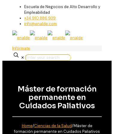
Escuela de Negocios de Alto Desarrollo y
Empleabilidad
+34 910 886 939
info@enalde.com
Infórmate
✕
Máster de formación
permanente en
Cuidados Paliativos
Home
/
Ciencias de la Salud
/
Máster de
formación permanente en Cuidados Paliativos