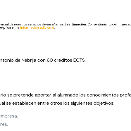
cial de nuestros servicios de enseñanza.
Legitimación:
Consentimiento del interesa
 explica en la
información adicional
.
Antonio de Nebrija con 60 créditos ECTS.
tario se pretende aportar al alumnado los conocimientos prof
ual se establecen entre otros los siguientes objetivos:
 empresa.
res.