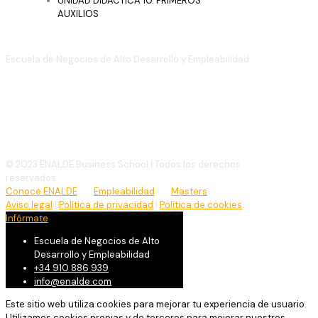
UNIDAD DIDÁCTICA 10. PRIMEROS
AUXILIOS
Escuela de Negocios de Alto Desarrollo y Empleabilidad
(+34)
910 886 939
info@enalde.com
© 2023 ENALDE Business School | Todos los derechos
reservados
Conoce ENALDE
Empleabilidad
Masters
Aviso legal
|
Política de privacidad
|
Política de cookies
Infórmate
Escuela de Negocios de Alto
Desarrollo y Empleabilidad
+34 910 886 939
info@enalde.com
Este sitio web utiliza cookies para mejorar tu experiencia de usuario.
Utilizamos cookies propias y de terceros para mejorar nuestros