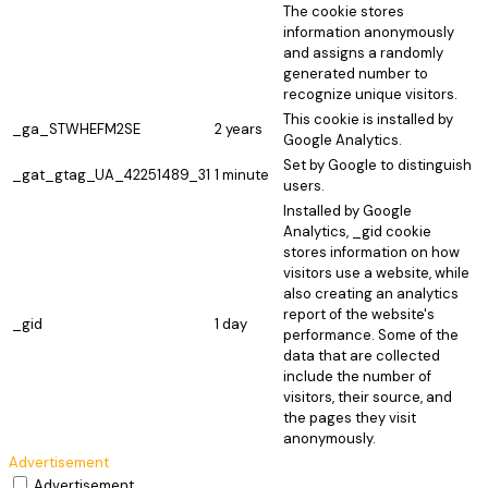
The cookie stores
information anonymously
and assigns a randomly
generated number to
recognize unique visitors.
This cookie is installed by
_ga_STWHEFM2SE
2 years
Google Analytics.
Set by Google to distinguish
_gat_gtag_UA_42251489_31
1 minute
users.
Installed by Google
Analytics, _gid cookie
stores information on how
visitors use a website, while
also creating an analytics
report of the website's
_gid
1 day
performance. Some of the
data that are collected
include the number of
visitors, their source, and
the pages they visit
anonymously.
Advertisement
Advertisement