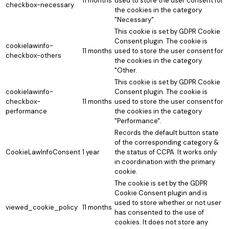
11 months
used to store the user consent for
checkbox-necessary
the cookies in the category
"Necessary".
This cookie is set by GDPR Cookie
Consent plugin. The cookie is
cookielawinfo-
11 months
used to store the user consent for
checkbox-others
the cookies in the category
"Other.
This cookie is set by GDPR Cookie
cookielawinfo-
Consent plugin. The cookie is
checkbox-
11 months
used to store the user consent for
performance
the cookies in the category
"Performance".
Records the default button state
of the corresponding category &
CookieLawInfoConsent
1 year
the status of CCPA. It works only
in coordination with the primary
cookie.
The cookie is set by the GDPR
Cookie Consent plugin and is
used to store whether or not user
viewed_cookie_policy
11 months
has consented to the use of
cookies. It does not store any