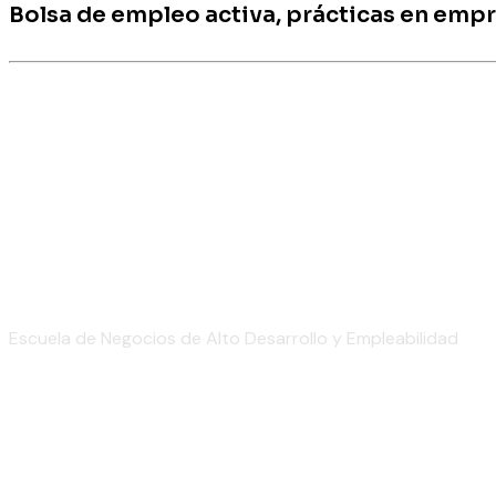
Bolsa de empleo activa, prácticas en emp
Escuela de Negocios de Alto Desarrollo y Empleabilidad
(+34)
910 886 939
info@enalde.com